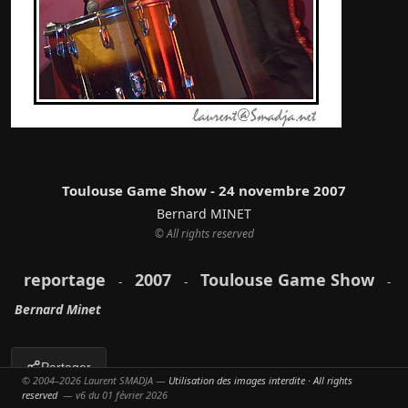
Toulouse Game Show - 24 novembre 2007
Bernard MINET
© All rights reserved
reportage
2007
Toulouse Game Show
-
-
-
Bernard Minet
Partager
© 2004–2026 Laurent SMADJA —
Utilisation des images interdite · All rights
reserved
— v6 du 01 février 2026