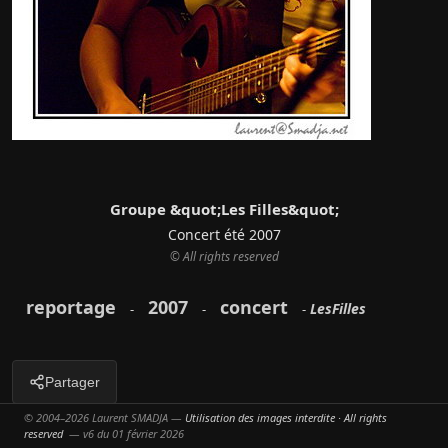
Groupe &quot;Les Filles&quot;
Concert été 2007
© All rights reserved
reportage
2007
concert
LesFilles
-
-
-
Partager
© 2004–2026 Laurent SMADJA —
Utilisation des images interdite · All rights
reserved
— v6 du 01 février 2026