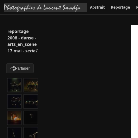
Abstrait
Reportage
P
reportage
-
2008
danse
-
-
arts_en_scene
-
17 mai
serie1
-
Partager