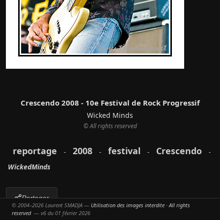
Crescendo 2008 - 10e Festival de Rock Progressif
Wicked Minds
© All rights reserved
reportage
2008
festival
Crescendo
-
-
-
-
WickedMinds
Partager
© 2004–2026 Laurent SMADJA —
Utilisation des images interdite · All rights
reserved
— v6 du 01 février 2026