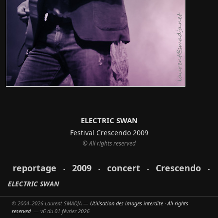
ELECTRIC SWAN
Festival Crescendo 2009
© All rights reserved
reportage
2009
concert
Crescendo
-
-
-
-
ELECTRIC SWAN
© 2004–2026 Laurent SMADJA —
Utilisation des images interdite · All rights
reserved
— v6 du 01 février 2026
Partager