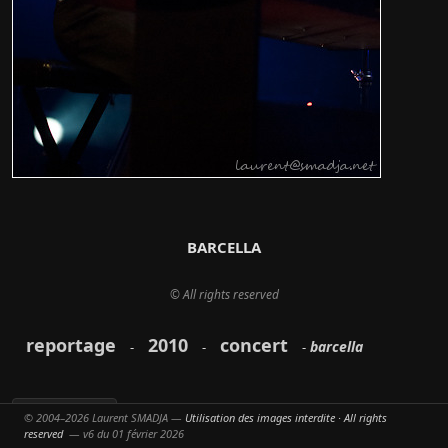
BARCELLA
© All rights reserved
reportage
2010
concert
barcella
-
-
-
© 2004–2026 Laurent SMADJA —
Utilisation des images interdite · All rights
Partager
reserved
— v6 du 01 février 2026