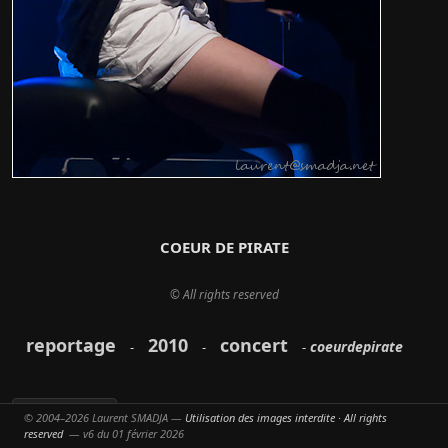
COEUR DE PIRATE
© All rights reserved
reportage
2010
concert
coeurdepirate
-
-
-
© 2004–2026 Laurent SMADJA —
Utilisation des images interdite · All rights
Partager
reserved
— v6 du 01 février 2026