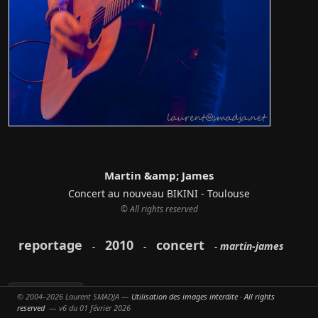
Martin &amp; James
Concert au nouveau BIKINI - Toulouse
© All rights reserved
reportage
2010
concert
martin-james
-
-
-
© 2004–2026 Laurent SMADJA —
Utilisation des images interdite · All rights
Partager
reserved
— v6 du 01 février 2026