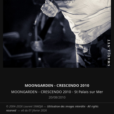
MOONGARDEN - CRESCENDO 2010
MOONGARDEN - CRESCENDO 2010 - St Palais sur Mer
20/08/2010
© 2004–2026 Laurent SMADJA —
Utilisation des images interdite · All rights
reportage
2010
festival
crescendo
-
-
-
-
reserved
— v6 du 01 février 2026