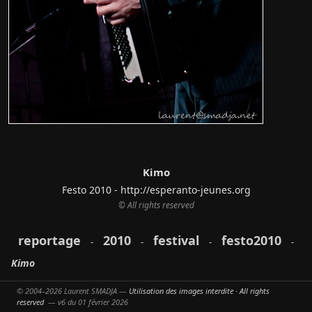
Kimo
Festo 2010 - http://esperanto-jeunes.org
© All rights reserved
reportage
2010
festival
festo2010
-
-
-
-
Kimo
© 2004–2026 Laurent SMADJA —
Utilisation des images interdite · All rights
reserved
— v6 du 01 février 2026
Partager