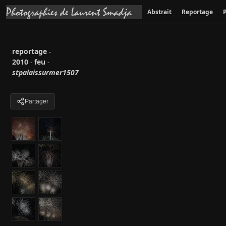
Abstrait
Reportage
P
reportage
-
2010
feu
-
-
stpalaissurmer1507
Partager