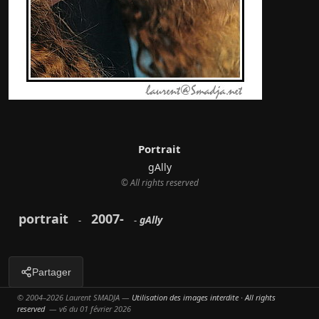
Portrait
gAlly
© All rights reserved
portrait
2007-
gAlly
-
-
Partager
© 2004–2026 Laurent SMADJA —
Utilisation des images interdite · All rights
reserved
— v6 du 01 février 2026