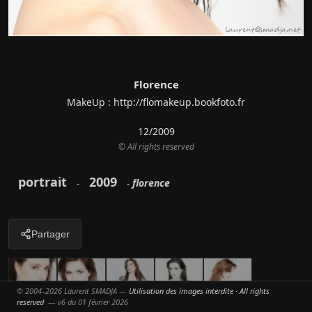
Florence
MakeUp : http://flomakeup.bookfoto.fr
12/2009
© All rights reserved
portrait
2009
florence
-
-
Partager
© 2004–2026 Laurent SMADJA —
Utilisation des images interdite · All rights
reserved
— v6 du 01 février 2026