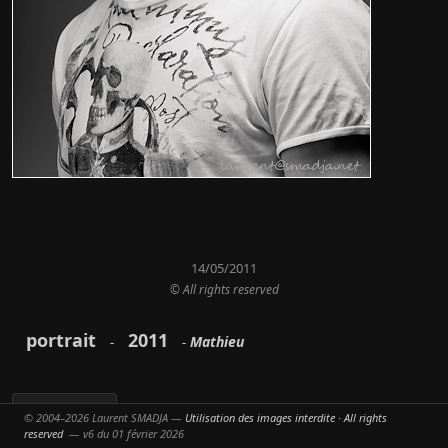
14/05/2011
© All rights reserved
portrait
2011
Mathieu
-
-
Partager
© 2004–2026 Laurent SMADJA —
Utilisation des images interdite · All rights
reserved
— v6 du 01 février 2026