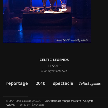
CELTIC LEGENDS
11/2010
© All rights reserved
reportage
2010
spectacle
CelticLegends
-
-
-
© 2004–2026 Laurent SMADJA —
Utilisation des images interdite · All rights
Partager
reserved
— v6 du 01 février 2026